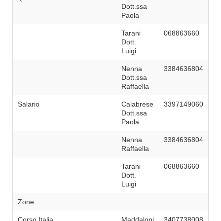
Dott.ssa
Paola
Tarani
068863660
Dott.
Luigi
Nenna
3384636804
Dott.ssa
Raffaella
Salario
Calabrese
3397149060
Dott.ssa
Paola
Nenna
3384636804
Raffaella
Tarani
068863660
Dott.
Luigi
Zone:
Corso Italia
Maddaloni
3407738008