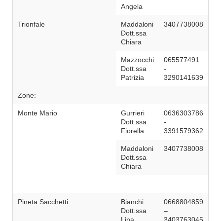
Angela
Trionfale
Maddaloni
3407738008
Dott.ssa
Chiara
Mazzocchi
065577491
Dott.ssa
-
Patrizia
3290141639
Zone:
Monte Mario
Gurrieri
0636303786
Dott.ssa
-
Fiorella
3391579362
Maddaloni
3407738008
Dott.ssa
Chiara
Pineta Sacchetti
Bianchi
0668804859
Dott.ssa
–
Lina
3403763045