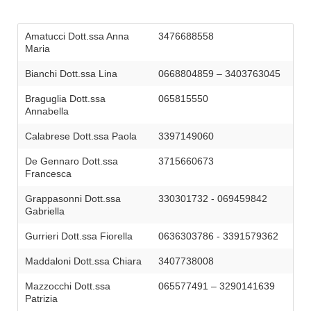
Amatucci Dott.ssa Anna
3476688558
Maria
Bianchi Dott.ssa Lina
0668804859 – 3403763045
Braguglia Dott.ssa
065815550
Annabella
Calabrese Dott.ssa Paola
3397149060
De Gennaro Dott.ssa
3715660673
Francesca
Grappasonni Dott.ssa
330301732 - 069459842
Gabriella
Gurrieri Dott.ssa Fiorella
0636303786 - 3391579362
Maddaloni Dott.ssa Chiara
3407738008
Mazzocchi Dott.ssa
065577491 – 3290141639
Patrizia