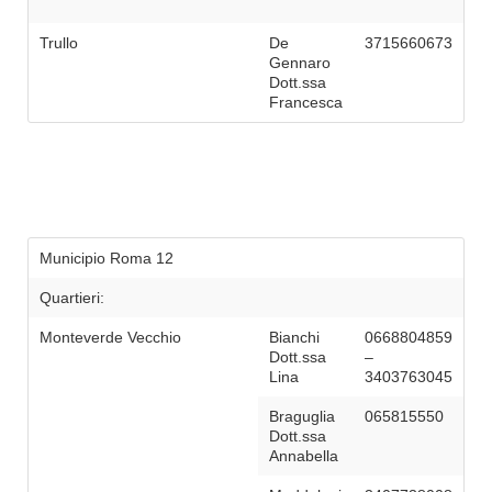
Trullo
De
3715660673
Gennaro
Dott.ssa
Francesca
Municipio Roma 12
Quartieri:
Monteverde Vecchio
Bianchi
0668804859
Dott.ssa
–
Lina
3403763045
Braguglia
065815550
Dott.ssa
Annabella