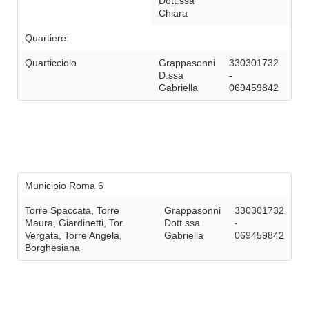
Dott.ssa
Chiara
Quartiere:
Quarticciolo
Grappasonni
330301732
D.ssa
-
Gabriella
069459842
Municipio Roma 6
Torre Spaccata, Torre
Grappasonni
330301732
Maura, Giardinetti, Tor
Dott.ssa
-
Vergata, Torre Angela,
Gabriella
069459842
Borghesiana