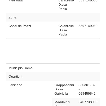
Pietralata
Calabrese
3397149060
D.ssa
Paola
Zone:
Casal de Pazzi
Calabrese
3397149060
D.ssa
Paola
Municipio Roma 5
Quartieri:
Labicano
Grappasonni
330301732
D.ssa
-
Gabriella
069459842
Maddaloni
3407738008