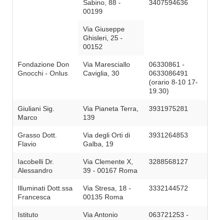
Sabino, 88 -
3407594636
00199
Via Giuseppe
Ghisleri, 25 -
00152
Fondazione Don
Via Maresciallo
06330861 -
Gnocchi - Onlus
Caviglia, 30
0633086491
(orario 8-10 17-
19.30)
Giuliani Sig.
Via Pianeta Terra,
3931975281
Marco
139
Grasso Dott.
Via degli Orti di
3931264853
Flavio
Galba, 19
Iacobelli Dr.
Via Clemente X,
3288568127
Alessandro
39 - 00167 Roma
Illuminati Dott.ssa
Via Stresa, 18 -
3332144572
Francesca
00135 Roma
Istituto
Via Antonio
063721253 -