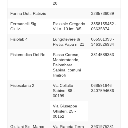
28
Farina Dott. Patrizio
3285736039
Fermanelli Sig.
Piazzale Gregorio
3358155452 -
Giulio
VII n. 10 int. 3/5
06635874
Fisiolab 4
Lungotevere di
065561393 -
Pietra Papa n. 21
3463826934
Fisiomedica Del Re
Passo Corese,
3314589353
Monterotondo,
Palombara
Sabina, comuni
limitrofi
Fisiosalaria 2
Via Collalto
068591646 -
Sabino, 88 -
3407594636
00199
Via Giuseppe
Ghisleri, 25 -
00152
Giuliani Sig. Marco
Via Pianeta Terra,
3931975281