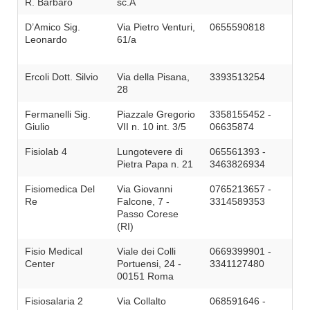
R. Barbaro
sc.A
D’Amico Sig.
Via Pietro Venturi,
0655590818
Leonardo
61/a
Ercoli Dott. Silvio
Via della Pisana,
3393513254
28
Fermanelli Sig.
Piazzale Gregorio
3358155452 -
Giulio
VII n. 10 int. 3/5
06635874
Fisiolab 4
Lungotevere di
065561393 -
Pietra Papa n. 21
3463826934
Fisiomedica Del
Via Giovanni
0765213657 -
Re
Falcone, 7 -
3314589353
Passo Corese
(RI)
Fisio Medical
Viale dei Colli
0669399901 -
Center
Portuensi, 24 -
3341127480
00151 Roma
Fisiosalaria 2
Via Collalto
068591646 -