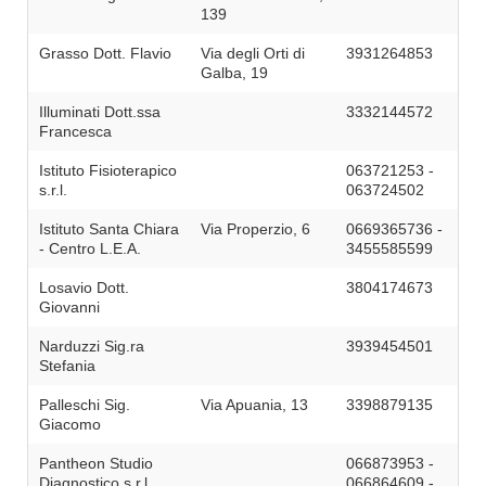
139
Grasso Dott. Flavio
Via degli Orti di
3931264853
Galba, 19
Illuminati Dott.ssa
3332144572
Francesca
Istituto Fisioterapico
063721253 -
s.r.l.
063724502
Istituto Santa Chiara
Via Properzio, 6
0669365736 -
- Centro L.E.A.
3455585599
Losavio Dott.
3804174673
Giovanni
Narduzzi Sig.ra
3939454501
Stefania
Palleschi Sig.
Via Apuania, 13
3398879135
Giacomo
Pantheon Studio
066873953 -
Diagnostico s.r.l.
066864609 -