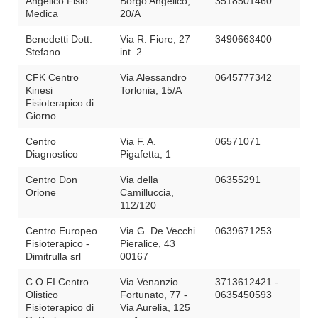
Angelico Fisio
Borgo Angelico,
3518501460
Medica
20/A
Benedetti Dott.
Via R. Fiore, 27
3490663400
Stefano
int. 2
CFK Centro
Via Alessandro
0645777342
Kinesi
Torlonia, 15/A
Fisioterapico di
Giorno
Centro
Via F. A.
06571071
Diagnostico
Pigafetta, 1
Centro Don
Via della
06355291
Orione
Camilluccia,
112/120
Centro Europeo
Via G. De Vecchi
0639671253
Fisioterapico -
Pieralice, 43
Dimitrulla srl
00167
C.O.FI Centro
Via Venanzio
3713612421 -
Olistico
Fortunato, 77 -
0635450593
Fisioterapico di
Via Aurelia, 125