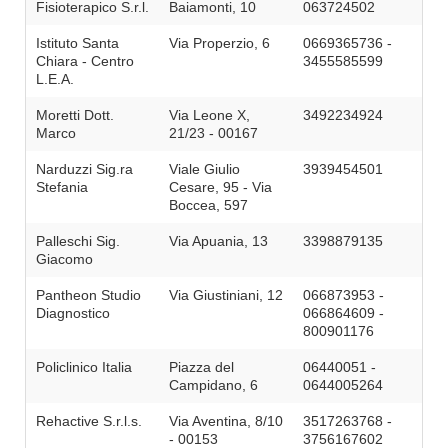
Fisioterapico S.r.l.
Baiamonti, 10
063724502
Istituto Santa
Via Properzio, 6
0669365736 -
Chiara - Centro
3455585599
L.E.A.
Moretti Dott.
Via Leone X,
3492234924
Marco
21/23 - 00167
Narduzzi Sig.ra
Viale Giulio
3939454501
Stefania
Cesare, 95 - Via
Boccea, 597
Palleschi Sig.
Via Apuania, 13
3398879135
Giacomo
Pantheon Studio
Via Giustiniani, 12
066873953 -
Diagnostico
066864609 -
800901176
Policlinico Italia
Piazza del
06440051 -
Campidano, 6
0644005264
Rehactive S.r.l.s.
Via Aventina, 8/10
3517263768 -
- 00153
3756167602