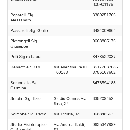
800901176
Paparelli Sig.
3389251766
Alessandro
Passarelli Sig. Giulio
3494009664
Pietrangeli Sig.
0668805176
Giuseppe
Polli Sig.ra Laura
3473522037
Rehactive S.r.l.s.
Via Aventina, 8/10
3517263768 -
- 00153
3756167602
Santaniello Sig.
3476594188
Carmine
Serafin Sig. Ezio
Studio Cemes Via
335209452
Siria, 24
Solmone Sig. Paolo
Via Etruria, 14
068848563
Studio Fisioterapico
Via Andrea Baldi,
0635347999
G. Severini
53