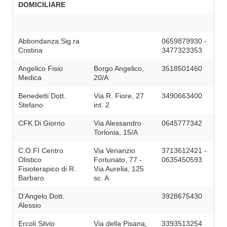
DOMICILIARE
Abbondanza Sig.ra
0659879930 -
Cristina
3477323353
Angelico Fisio
Borgo Angelico,
3518501460
Medica
20/A
Benedetti Dott.
Via R. Fiore, 27
3490663400
Stefano
int. 2
CFK Di Giorno
Via Alessandro
0645777342
Torlonia, 15/A
C.O.FI Centro
Via Venanzio
3713612421 -
Olistico
Fortunato, 77 -
0635450593
Fisioterapico di R.
Via Aurelia, 125
Barbaro
sc. A
D'Angelo Dott.
3928675430
Alessio
Ercoli Silvio
Via della Pisana,
3393513254